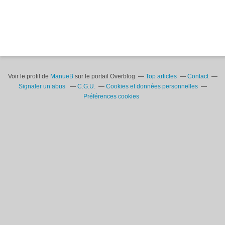
Voir le profil de
ManueB
sur le portail Overblog
Top articles
Contact
Signaler un abus
C.G.U.
Cookies et données personnelles
Préférences cookies