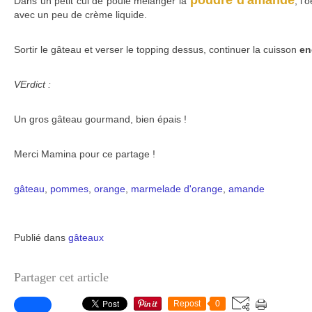
poudre d'amande
Dans un petit cul de poule mélanger la
, l'
avec un peu de crème liquide.
Sortir le gâteau et verser le topping dessus, continuer la cuisson
en
VErdict :
Un gros gâteau gourmand, bien épais !
Merci Mamina pour ce partage !
gâteau
,
pommes
,
orange
,
marmelade d'orange
,
amande
Publié dans
gâteaux
Partager cet article
Repost
0