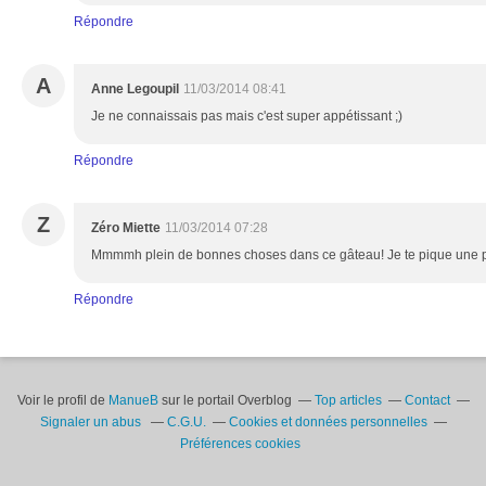
Répondre
A
Anne Legoupil
11/03/2014 08:41
Je ne connaissais pas mais c'est super appétissant ;)
Répondre
Z
Zéro Miette
11/03/2014 07:28
Mmmmh plein de bonnes choses dans ce gâteau! Je te pique une par
Répondre
Voir le profil de
ManueB
sur le portail Overblog
Top articles
Contact
Signaler un abus
C.G.U.
Cookies et données personnelles
Préférences cookies