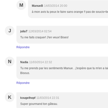
M
ManueB
14/03/2014 20:00
à mon avis tu peux le faire sans orange !! pas de soucis<b
J
juliaT
12/03/2014 02:54
Tu me faits craquer! J'en veux! Bises!
Répondre
N
Nadia
11/03/2014 22:32
Tu me prends par les sentiments Manue…j'espère que tu m'en a lais
Bisous.
Répondre
K
kougelhopf
11/03/2014 22:31
Super gourmand ton gâteau.