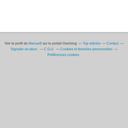
Voir le profil de
ManueB
sur le portail Overblog
Top articles
Contact
Signaler un abus
C.G.U.
Cookies et données personnelles
Préférences cookies