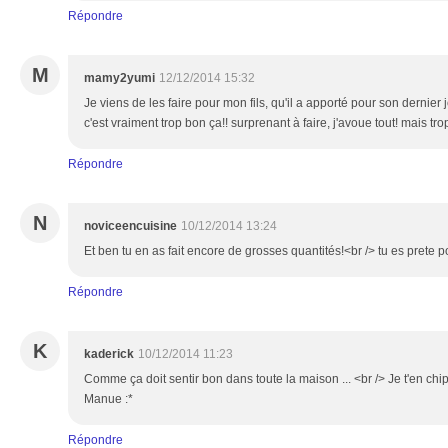
Répondre
M
mamy2yumi
12/12/2014 15:32
Je viens de les faire pour mon fils, qu'il a apporté pour son dernier 
c'est vraiment trop bon ça!! surprenant à faire, j'avoue tout! mais tro
Répondre
N
noviceencuisine
10/12/2014 13:24
Et ben tu en as fait encore de grosses quantités!<br /> tu es prete p
Répondre
K
kaderick
10/12/2014 11:23
Comme ça doit sentir bon dans toute la maison ... <br /> Je t'en ch
Manue :*
Répondre