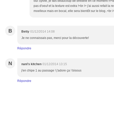
oui Sylvie, je fais beaucoup de bredelé en ce moment !!!<br
pas d'oeuf et la texture est extra !<br /> j'ai aussi refait la 
moelleux mais en bocal, elle sera bientôt sur le blog..<br
B
Betty
01/12/2014 14:08
Je ne connaissais pas, merci pour la découverte!
Répondre
N
nani's kitchen
01/12/2014 13:15
j'en chipe 1 au passage ! j'adore ça ! bisous
Répondre