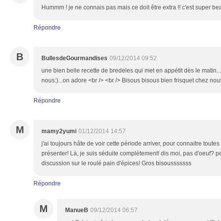
Hummm ! je ne connais pas mais ce doit être extra !! c'est super be
Répondre
B
BullesdeGourmandises
09/12/2014 09:52
une bien belle recette de bredeles qui met en appétit dès le matin.
nous:)...on adore <br /> <br /> Bisous bisous bien frisquet chez nou
Répondre
M
mamy2yumi
01/12/2014 14:57
j'ai toujours hâte de voir cette période arriver, pour connaitre tout
présenter! Là, je suis séduite complètement! dis moi, pas d'oeuf? pet
discussion sur le roulé pain d'épices! Gros bisousssssss
Répondre
M
ManueB
09/12/2014 06:57