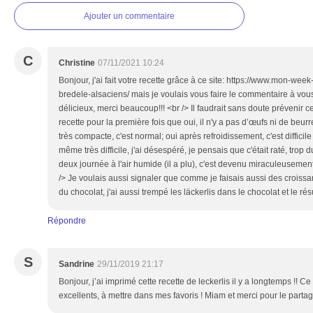
Ajouter un commentaire
C
Christine
07/11/2021 10:24
Bonjour, j'ai fait votre recette grâce à ce site: https://www.mon-we
bredele-alsaciens/ mais je voulais vous faire le commentaire à vous (
délicieux, merci beaucoup!!! <br /> Il faudrait sans doute prévenir 
recette pour la première fois que oui, il n'y a pas d’œufs ni de beurre
très compacte, c'est normal; oui après refroidissement, c'est difficile
même très difficile, j'ai désespéré, je pensais que c'était raté, trop d
deux journée à l'air humide (il a plu), c'est devenu miraculeusement
/> Je voulais aussi signaler que comme je faisais aussi des croiss
du chocolat, j'ai aussi trempé les läckerlis dans le chocolat et le ré
Répondre
S
Sandrine
29/11/2019 21:17
Bonjour, j’ai imprimé cette recette de leckerlis il y a longtemps !! Ce 
excellents, à mettre dans mes favoris ! Miam et merci pour le parta