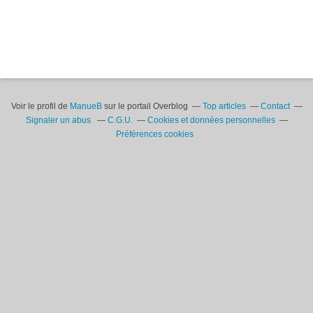
Voir le profil de
ManueB
sur le portail Overblog
Top articles
Contact
Signaler un abus
C.G.U.
Cookies et données personnelles
Préférences cookies