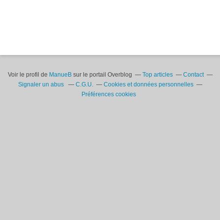
Voir le profil de
ManueB
sur le portail Overblog
Top articles
Contact
Signaler un abus
C.G.U.
Cookies et données personnelles
Préférences cookies