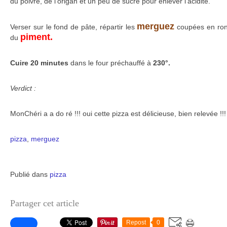
du poivre, de l'origan et un peu de sucre pour enlever l'acidité.
merguez
Verser sur le fond de pâte, répartir les
coupées en rond
piment.
du
Cuire 20 minutes
dans le four préchauffé à
230°.
Verdict :
MonChéri a a do ré !!! oui cette pizza est délicieuse, bien relevée !!!
pizza
,
merguez
Publié dans
pizza
Partager cet article
Repost
0