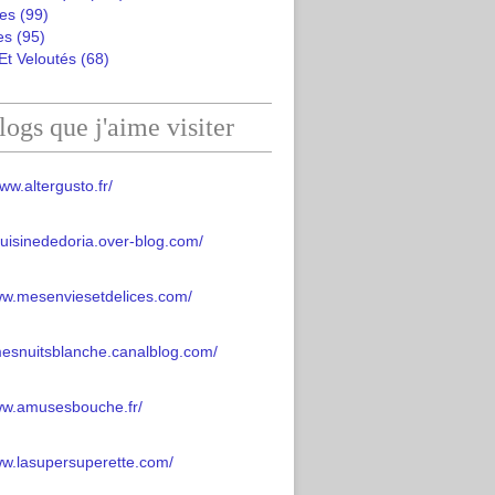
es
(99)
es
(95)
Et Veloutés
(68)
logs que j'aime visiter
ww.altergusto.fr/
acuisinededoria.over-blog.com/
ww.mesenviesetdelices.com/
mesnuitsblanche.canalblog.com/
www.amusesbouche.fr/
ww.lasupersuperette.com/