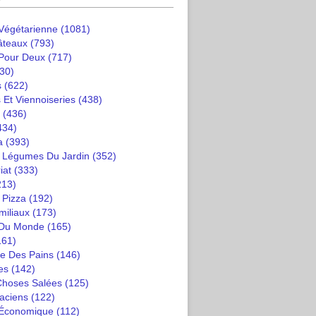
 Végétarienne
(1081)
âteaux
(793)
 Pour Deux
(717)
30)
s
(622)
 Et Viennoiseries
(438)
(436)
434)
a
(393)
t Légumes Du Jardin
(352)
iat
(333)
213)
 Pizza
(192)
miliaux
(173)
 Du Monde
(165)
161)
e Des Pains
(146)
es
(142)
 Choses Salées
(125)
saciens
(122)
 Économique
(112)