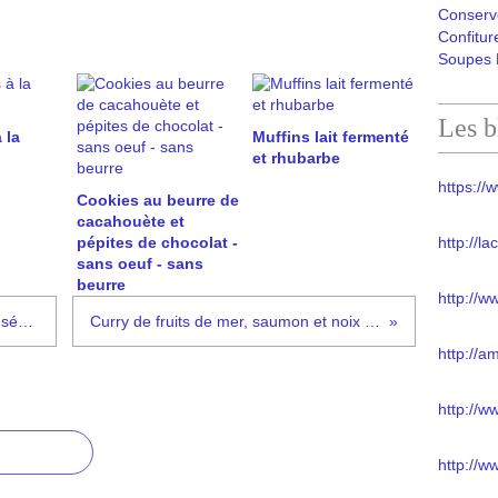
Conserv
Confitur
Soupes 
Les b
 la
Muffins lait fermenté
et rhubarbe
https://w
Cookies au beurre de
cacahouète et
pépites de chocolat -
http://l
sans oeuf - sans
beurre
http://w
Moelleux à l'huile d'olive, tomates séchés et Ximitxvrri
Curry de fruits de mer, saumon et noix de Saint Jacques
http://a
http://
http://w