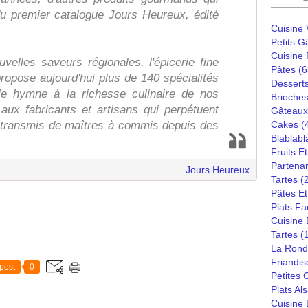
du premier catalogue Jours Heureux, édité
Cuisine
Petits G
Cuisine
velles saveurs régionales, l'épicerie fine
Pâtes
(6
ropose aujourd'hui plus de 140 spécialités
Dessert
le hymne à la richesse culinaire de nos
Brioches
ux fabricants et artisans qui perpétuent
Gâteaux
e transmis de maîtres à commis depuis des
Cakes
(
Blablabl
Fruits E
Partenar
Jours Heureux
Tartes
(
Pâtes Et
Plats Fa
Cuisine
Tartes
(
La Rond
Friandis
post
0
Petites
Plats Al
Cuisine