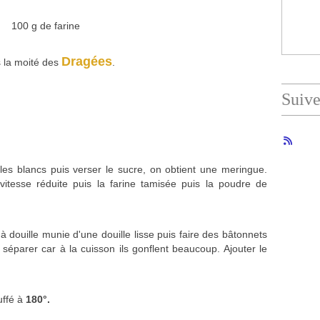
100 g de farine
Dragées
s la moité des
.
Suiv
les blancs puis verser le sucre, on obtient une meringue.
itesse réduite puis la farine tamisée puis la poudre de
 douille munie d'une douille lisse puis faire des bâtonnets
 séparer car à la cuisson ils gonflent beaucoup. Ajouter le
uffé à
180°.