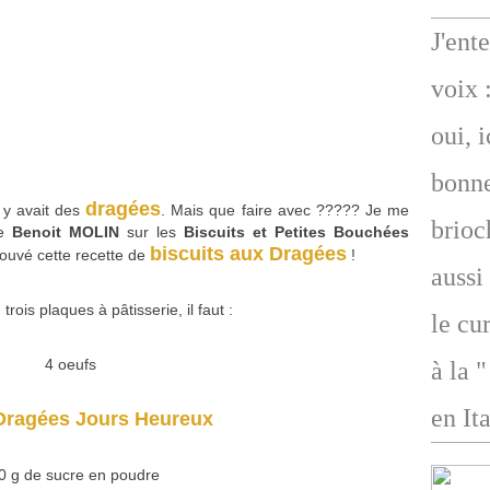
J'ent
voix 
oui, 
bonne
dragées
l y avait des
. Mais que faire avec ????? Je me
brioc
de
Benoit MOLIN
sur les
Biscuits et Petites Bouchées
biscuits aux Dragées
 trouvé cette recette de
!
aussi
rois plaques à pâtisserie, il faut :
le cu
4 oeufs
à la 
en Ita
Dragées Jours Heureux
0 g de sucre en poudre