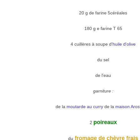
20 g de farine 5céréales
180 g e farine T 65
4 cuillères à soupe d
'huile d'olive
du sel
de l'eau
garniture :
de la
moutarde au curry
de la
maison Aros
poireaux
2
fromage de chèvre frais
du