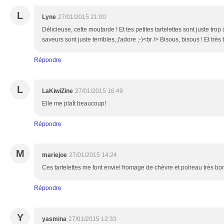
L
Lyne
27/01/2015 21:00
Délicieuse, cette moutarde ! Et tes petites tartelettes sont juste tro
saveurs sont juste terribles, j'adore ;-)<br /> Bisous, bisous ! Et très 
Répondre
L
LaKiwiZine
27/01/2015 16:49
Elle me plaît beaucoup!
Répondre
M
mariejoe
27/01/2015 14:24
Ces tartelettes me font envie! fromage de chèvre et poireau très bo
Répondre
Y
yasmina
27/01/2015 12:33