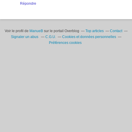
Répondre
Voir le profil de
ManueB
sur le portail Overblog
Top articles
Contact
Signaler un abus
C.G.U.
Cookies et données personnelles
Préférences cookies