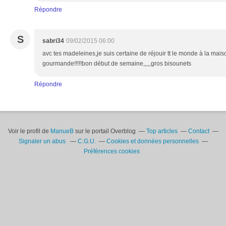
Répondre
S
sabri34
09/02/2015 06:00
avc tes madeleines,je suis certaine de réjouir tt le monde à la mais
gourmande!!!!!bon début de semaine,,,,,gros bisounets
Répondre
Voir le profil de
ManueB
sur le portail Overblog
Top articles
Contact
Signaler un abus
C.G.U.
Cookies et données personnelles
Préférences cookies