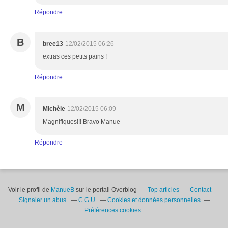
Répondre
B
bree13
12/02/2015 06:26
extras ces petits pains !
Répondre
M
Michèle
12/02/2015 06:09
Magnifiques!!! Bravo Manue
Répondre
Voir le profil de
ManueB
sur le portail Overblog
Top articles
Contact
Signaler un abus
C.G.U.
Cookies et données personnelles
Préférences cookies