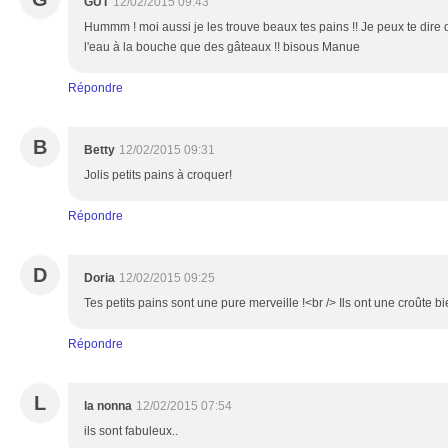
GUT
12/02/2015 09:43
Hummm ! moi aussi je les trouve beaux tes pains !! Je peux te dire 
l'eau à la bouche que des gâteaux !! bisous Manue
Répondre
B
Betty
12/02/2015 09:31
Jolis petits pains à croquer!
Répondre
D
Doria
12/02/2015 09:25
Tes petits pains sont une pure merveille !<br /> Ils ont une croûte b
Répondre
L
la nonna
12/02/2015 07:54
ils sont fabuleux..