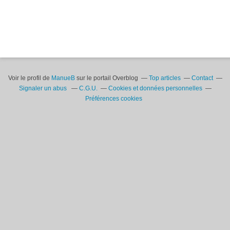
Voir le profil de
ManueB
sur le portail Overblog
Top articles
Contact
Signaler un abus
C.G.U.
Cookies et données personnelles
Préférences cookies