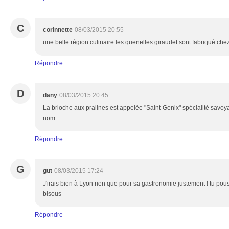
C
corinnette
08/03/2015 20:55
une belle région culinaire les quenelles giraudet sont fabriqué ch
Répondre
D
dany
08/03/2015 20:45
La brioche aux pralines est appelée "Saint-Genix" spécialité sa
nom
Répondre
G
gut
08/03/2015 17:24
J'irais bien à Lyon rien que pour sa gastronomie justement ! tu po
bisous
Répondre