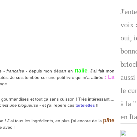
J'ent
voix 
oui, 
bonne
brioc
Italie
ie -
française
- depuis mon départ en
. J'ai fait mon
aussi
: La
utés. Je suis tombée sur une petit livre qui m'a attirée
lage.
le cu
es gourmandises et tout ça sans cuisson ! Très intéressant....
à la 
c'est une blogueuse
- et j'ai repéré ces
tartelettes
!!
en Ita
pâte
 ! J'ai tous les ingrédients, en plus j'ai encore de la
e avec !