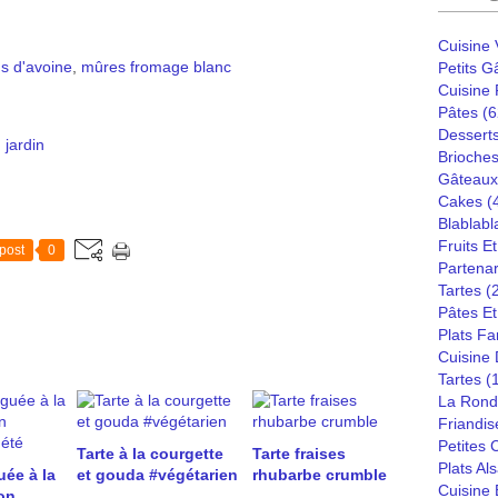
Cuisine
ns d'avoine
,
mûres
fromage blanc
Petits G
Cuisine
Pâtes
(6
Dessert
 jardin
Brioches
Gâteaux
Cakes
(
Blablabl
Fruits E
post
0
Partenar
Tartes
(
Pâtes Et
Plats Fa
Cuisine
Tartes
(
La Rond
Friandis
Petites
Tarte à la courgette
Tarte fraises
Plats Al
uée à la
et gouda #végétarien
rhubarbe crumble
Cuisine
on