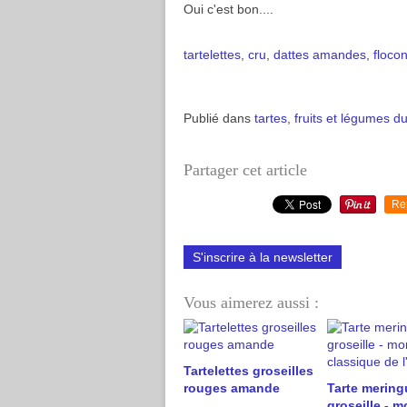
Oui c'est bon....
tartelettes
,
cru
,
dattes
amandes
,
floco
Publié dans
tartes
,
fruits et légumes du
Partager cet article
Re
S'inscrire à la newsletter
Vous aimerez aussi :
Tartelettes groseilles
rouges amande
Tarte mering
groseille - m