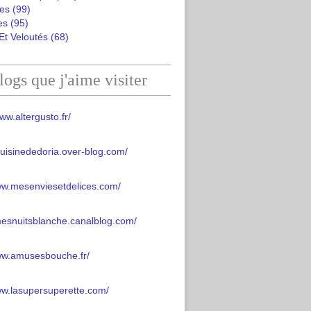
es
(99)
es
(95)
Et Veloutés
(68)
logs que j'aime visiter
ww.altergusto.fr/
acuisinededoria.over-blog.com/
ww.mesenviesetdelices.com/
mesnuitsblanche.canalblog.com/
www.amusesbouche.fr/
ww.lasupersuperette.com/