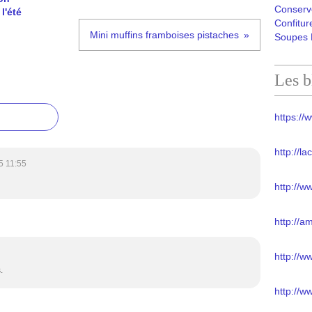
Conserv
l'été
Confitur
Mini muffins framboises pistaches
Soupes 
Les b
https://w
http://l
5 11:55
http://w
http://a
http://
.
http://w