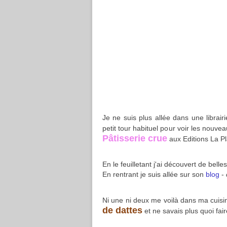
Je ne suis plus allée dans une librair
petit tour habituel pour voir les nouvea
Pâtisserie crue
aux Editions La P
En le feuilletant j'ai découvert de bell
En rentrant je suis allée sur son
blog
-
Ni une ni deux me voilà dans ma cuisine
de dattes
et ne savais plus quoi fair