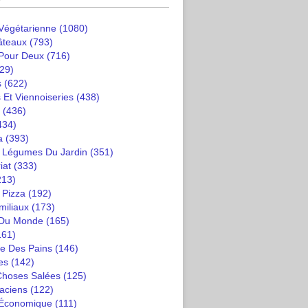
 Végétarienne
(1080)
âteaux
(793)
 Pour Deux
(716)
29)
s
(622)
 Et Viennoiseries
(438)
(436)
434)
a
(393)
t Légumes Du Jardin
(351)
iat
(333)
213)
 Pizza
(192)
miliaux
(173)
 Du Monde
(165)
161)
e Des Pains
(146)
es
(142)
 Choses Salées
(125)
saciens
(122)
 Économique
(111)