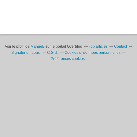
Voir le profil de
ManueB
sur le portail Overblog
Top articles
Contact
Signaler un abus
C.G.U.
Cookies et données personnelles
Préférences cookies