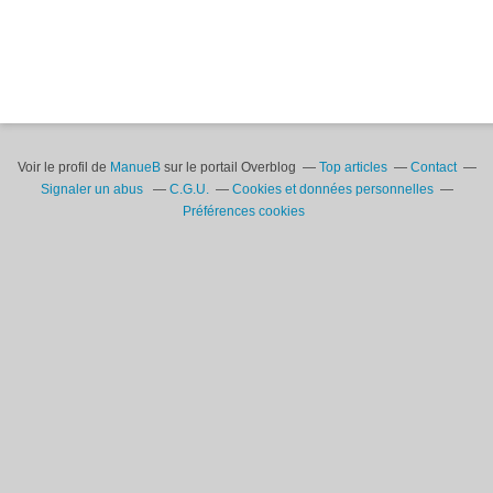
Voir le profil de
ManueB
sur le portail Overblog
Top articles
Contact
Signaler un abus
C.G.U.
Cookies et données personnelles
Préférences cookies