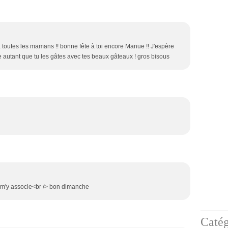
 à toutes les mamans !! bonne fête à toi encore Manue !! J'espère
e autant que tu les gâtes avec tes beaux gâteaux ! gros bisous
e m'y associe<br /> bon dimanche
Catég