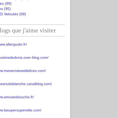
es
(99)
es
(95)
Et Veloutés
(68)
logs que j'aime visiter
ww.altergusto.fr/
acuisinededoria.over-blog.com/
ww.mesenviesetdelices.com/
mesnuitsblanche.canalblog.com/
www.amusesbouche.fr/
ww.lasupersuperette.com/