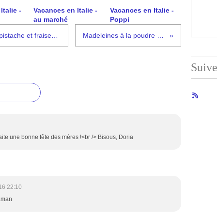
talie -
Vacances en Italie -
Vacances en Italie -
au marché
Poppi
Biscuit sablé breton, mousse à la pistache et fraises #fête des mères
Madeleines à la poudre de noisette
Suiv
haite une bonne fête des mères !<br /> Bisous, Doria
16 22:10
maman