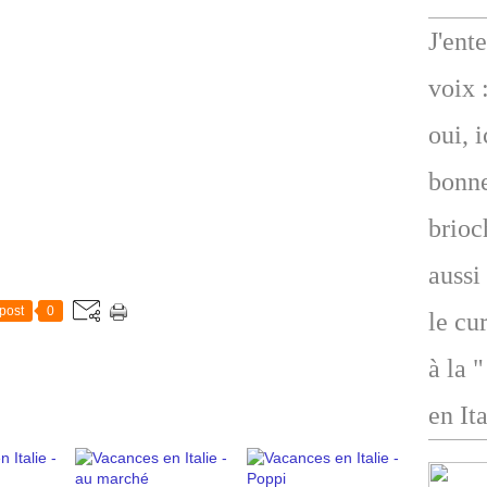
J'ent
voix 
oui, 
bonne
brioc
aussi
post
0
le cu
à la 
en Ita