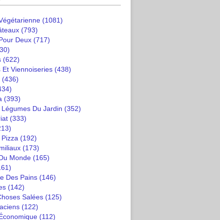
 Végétarienne
(1081)
âteaux
(793)
 Pour Deux
(717)
30)
s
(622)
 Et Viennoiseries
(438)
(436)
434)
a
(393)
t Légumes Du Jardin
(352)
iat
(333)
213)
 Pizza
(192)
miliaux
(173)
 Du Monde
(165)
161)
e Des Pains
(146)
es
(142)
 Choses Salées
(125)
saciens
(122)
 Économique
(112)