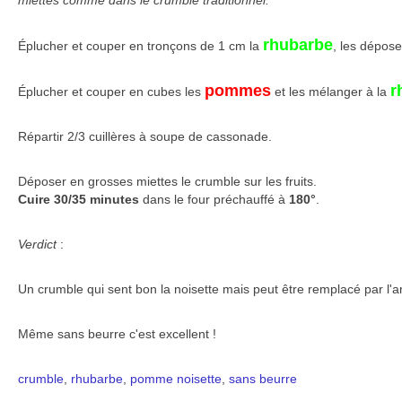
miettes comme dans le crumble traditionnel.
rhubarbe
Éplucher et couper en tronçons de 1 cm la
, les dépose
pommes
r
Éplucher et couper en cubes les
et les mélanger à la
Répartir 2/3 cuillères à soupe de cassonade.
Déposer en grosses miettes le crumble sur les fruits.
Cuire 30/35 minutes
dans le four préchauffé à
180°
.
Verdict
:
Un crumble qui sent bon la noisette mais peut être remplacé par l'
Même sans beurre c'est excellent !
crumble
,
rhubarbe
,
pomme
noisette
,
sans beurre