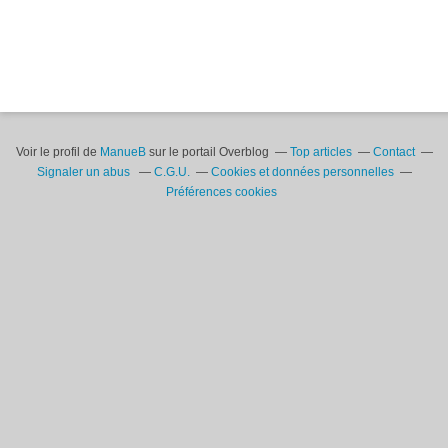
Voir le profil de
ManueB
sur le portail Overblog
Top articles
Contact
Signaler un abus
C.G.U.
Cookies et données personnelles
Préférences cookies