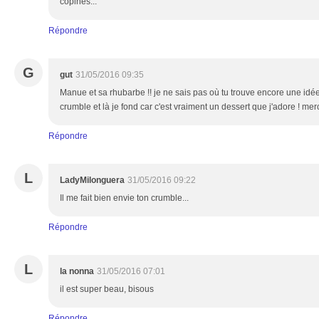
copines...
Répondre
G
gut
31/05/2016 09:35
Manue et sa rhubarbe !! je ne sais pas où tu trouve encore une idée p
crumble et là je fond car c'est vraiment un dessert que j'adore ! me
Répondre
L
LadyMilonguera
31/05/2016 09:22
Il me fait bien envie ton crumble...
Répondre
L
la nonna
31/05/2016 07:01
il est super beau, bisous
Répondre