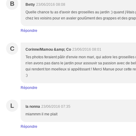
B
Betty
23/06/2016 08:08
Quelle chance tu as d'avoir des groseilles au jardin :) quand j'étais p
chez les voisins pour en avaler goulûment des grappes et des grap
Répondre
C
Corinne/Mamou &amp; Co
23/06/2016 08:01
Tes photos feraient pâlir d'envie mon mari, qui adore les groseill
n'en avons pas dans le jardin pour assouvir sa passion avec de bel
qui rendent ton moelleux si appétissant ! Merci Manue pour cette rec
:)
Répondre
L
la nonna
23/06/2016 07:35
miammm il me plait
Répondre