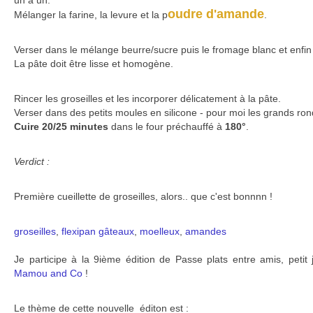
un à un.
oudre d'amande
Mélanger la farine, la levure et la p
.
Verser dans le mélange beurre/sucre puis le fromage blanc et enfin l
La pâte doit être lisse et homogène.
Rincer les groseilles et les incorporer délicatement à la pâte.
Verser dans des petits moules en silicone - pour moi les grands ron
Cuire 20/25 minutes
dans le four préchauffé à
180°
.
Verdict :
Première cueillette de groseilles, alors.. que c'est bonnnn !
groseilles
,
flexipan
gâteaux
,
moelleux
,
amandes
Je participe à la 9ième édition de Passe plats entre amis, petit
Mamou and Co
!
Le thème de cette nouvelle éditon est :