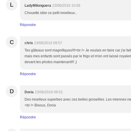
L
LadyMilonguera
23/06/2016 10:06
Chouette idée ce petit moelleux...
Répondre
C
chris
23/06/2016 09:57
Tes gâteaux sont magnifiques!!!!<br /> Je voulais en faire car j'ai fa
mais mes enfants sont passés par le frigo et m'en ont laissé royaleme
devant tes photos maintenant!!! ;)
Répondre
D
Doria
23/06/2016 09:51
Des moelleux superbes avec ces belles groseilles. Les miennes n
<br /> Bisous, Doria
Répondre