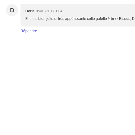
D
Doria
05/01/2017 11:43
Elle est bien jolie et très appétissante cette galette !<br /> Bisous, D
Répondre