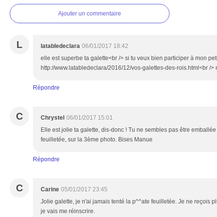
Ajouter un commentaire
L
latabledeclara
06/01/2017 18:42
elle est superbe ta galette<br /> si tu veux bien participer à mon petit
http://www.latabledeclara/2016/12/vos-galettes-des-rois.html<br /
Répondre
C
Chrystel
06/01/2017 15:01
Elle est jolie ta galette, dis-donc ! Tu ne sembles pas être emballé
feuilletée, sur la 3ème photo. Bises Manue
Répondre
C
Carine
05/01/2017 23:45
Jolie galette, je n'ai jamais tenté la p^^ate feuilletée. Je ne reçois 
je vais me réinscrire.