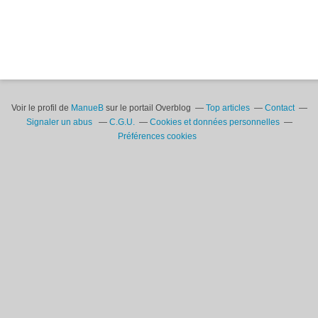
Voir le profil de
ManueB
sur le portail Overblog
Top articles
Contact
Signaler un abus
C.G.U.
Cookies et données personnelles
Préférences cookies