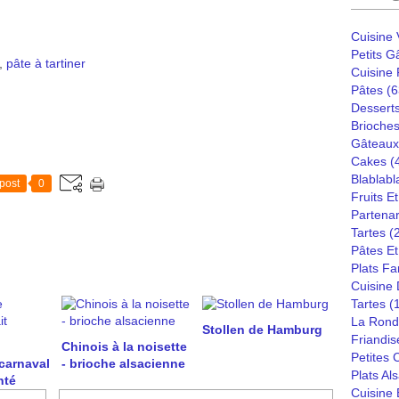
Cuisine
Petits G
,
pâte à tartiner
Cuisine
Pâtes
(6
Dessert
Brioches
Gâteaux
Cakes
(
Blablabl
post
0
Fruits E
Partenar
Tartes
(
Pâtes Et
Plats Fa
Cuisine
Tartes
(
La Rond
Stollen de Hamburg
Friandis
Chinois à la noisette
Petites
carnaval
- brioche alsacienne
Plats Al
nté
Cuisine