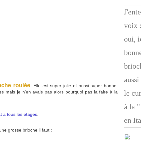
J'ent
voix 
oui, 
bonne
brioc
aussi
oche roulée
. Elle est super jolie et aussi super bonne.
le cu
s mais je n'en avais pas alors pourquoi pas la faire à la
à la 
 à tous les étages
.
en Ita
ne grosse brioche il faut :