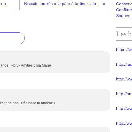
Charlotte lait de coco et pêches #concours Ayam
Biscuits fourrés à la pâte à tartiner #Jours Heureux
Conserv
Confitur
Soupes 
Les b
https://w
http://l
nde ! <br /> Amitiés d'Isa Marie
http://w
http://a
ctionne pas. Très belle ta brioche !
http://
http://w