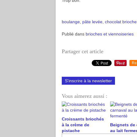
Trop bon.
boulange
,
pâte levée
,
chocolat
brioche
Publié dans
brioches et viennoiseries
Partager cet article
Re
S'inscrire à la newsletter
Vous aimerez aussi :
Croissants briochés
à la crème de
Beignets de 
pistache
au lait ferme