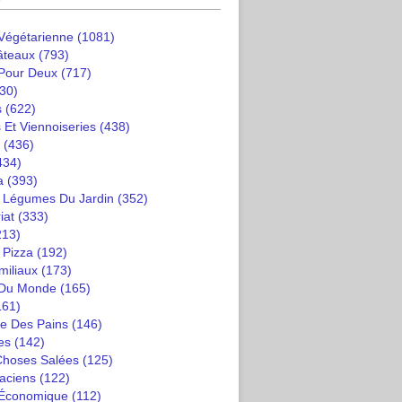
 Végétarienne
(1081)
âteaux
(793)
 Pour Deux
(717)
30)
s
(622)
 Et Viennoiseries
(438)
(436)
434)
a
(393)
t Légumes Du Jardin
(352)
iat
(333)
213)
 Pizza
(192)
miliaux
(173)
 Du Monde
(165)
161)
e Des Pains
(146)
es
(142)
 Choses Salées
(125)
saciens
(122)
 Économique
(112)