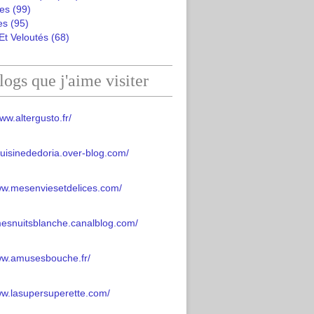
es
(99)
es
(95)
Et Veloutés
(68)
logs que j'aime visiter
ww.altergusto.fr/
acuisinededoria.over-blog.com/
ww.mesenviesetdelices.com/
mesnuitsblanche.canalblog.com/
www.amusesbouche.fr/
ww.lasupersuperette.com/