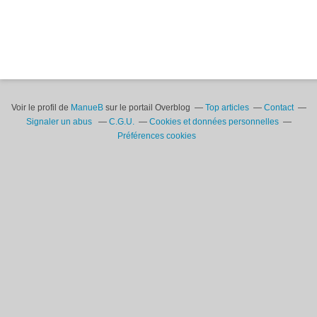
Voir le profil de
ManueB
sur le portail Overblog
Top articles
Contact
Signaler un abus
C.G.U.
Cookies et données personnelles
Préférences cookies