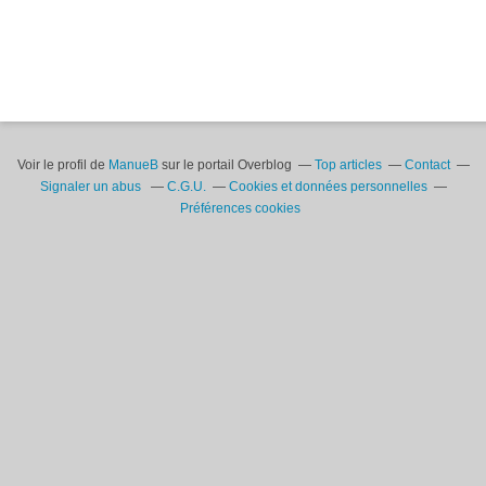
Voir le profil de
ManueB
sur le portail Overblog
Top articles
Contact
Signaler un abus
C.G.U.
Cookies et données personnelles
Préférences cookies