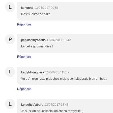
L
la nonna
13/04/2017 20:56
il est sublime ce cake
Répondre
P
papillonmyosotis
13/04/2017 18:42
La belle gourmandise !
Répondre
L
LadyMilonguera
13/04/2017 15:47
Vu qu'il n'en reste plus chez moi, je t'en piquerais bien un bout.
Répondre
L
Le goût d'abord
13/04/2017 13:48
Je suis fan de l'association chocolat myrtille :)