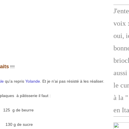
J'ent
voix 
oui, 
bonne
brioc
aits
!!!!
aussi
le
qu'a repris
Yolande
. Et je n'ai pas résisté à les réaliser.
le cu
plaques à pâtisserie il faut :
à la 
en Ita
125 g de beurre
130 g de sucre