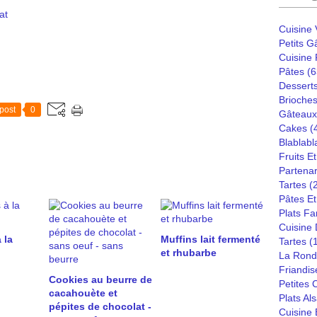
at
Cuisine
Petits G
Cuisine
Pâtes
(6
Dessert
Brioches
post
0
Gâteaux
Cakes
(
Blablabl
Fruits E
Partenar
Tartes
(
Pâtes Et
Plats Fa
Cuisine
 la
Muffins lait fermenté
Tartes
(
et rhubarbe
La Rond
Friandis
Cookies au beurre de
Petites
cacahouète et
Plats Al
pépites de chocolat -
Cuisine