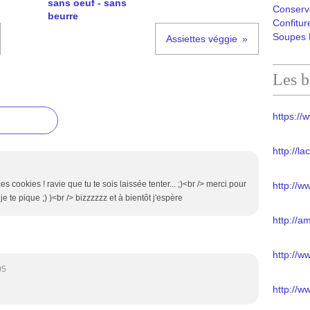
sans oeuf - sans
Conserv
beurre
Confitur
Soupes 
Assiettes véggie
Les b
https://w
http://l
es cookies ! ravie que tu te sois laissée tenter... ;)<br /> merci pour
http://w
 je te pique ;) )<br /> bizzzzzz et à bientôt j'espère
http://a
http://
05
http://w