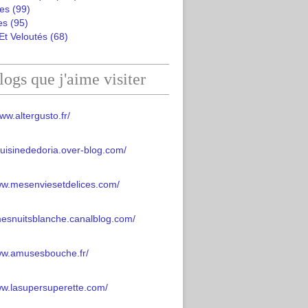
es
(99)
es
(95)
Et Veloutés
(68)
logs que j'aime visiter
ww.altergusto.fr/
acuisinededoria.over-blog.com/
ww.mesenviesetdelices.com/
mesnuitsblanche.canalblog.com/
www.amusesbouche.fr/
ww.lasupersuperette.com/