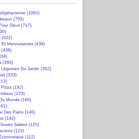
 Végétarienne
(1081)
âteaux
(793)
 Pour Deux
(717)
30)
s
(622)
 Et Viennoiseries
(438)
(436)
434)
a
(393)
t Légumes Du Jardin
(352)
iat
(333)
213)
 Pizza
(192)
miliaux
(173)
 Du Monde
(165)
161)
e Des Pains
(146)
es
(142)
 Choses Salées
(125)
saciens
(122)
 Économique
(112)