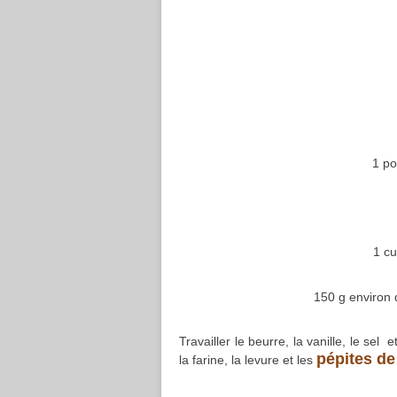
1 po
1 cu
150 g environ
Travailler le beurre, la vanille, le se
pépites de
la farine, la levure et les