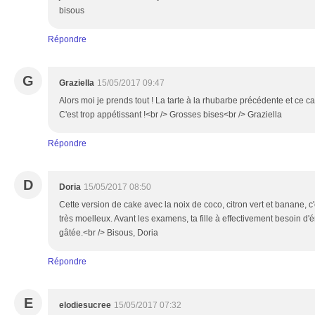
bisous
Répondre
G
Graziella
15/05/2017 09:47
Alors moi je prends tout ! La tarte à la rhubarbe précédente et ce c
C'est trop appétissant !<br /> Grosses bises<br /> Graziella
Répondre
D
Doria
15/05/2017 08:50
Cette version de cake avec la noix de coco, citron vert et banane, c
très moelleux. Avant les examens, ta fille à effectivement besoin d'é
gâtée.<br /> Bisous, Doria
Répondre
E
elodiesucree
15/05/2017 07:32