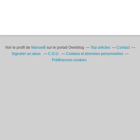
Voir le profil de
ManueB
sur le portail Overblog
Top articles
Contact
Signaler un abus
C.G.U.
Cookies et données personnelles
Préférences cookies