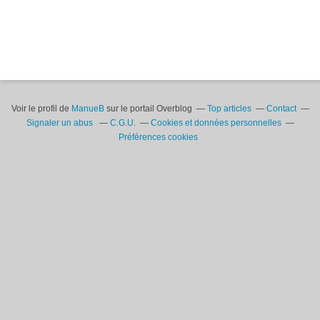
Voir le profil de
ManueB
sur le portail Overblog
Top articles
Contact
Signaler un abus
C.G.U.
Cookies et données personnelles
Préférences cookies