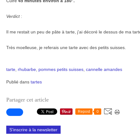
Cuire
45 minutes environ à 180°.
Verdict
:
Il me restait un peu de pâte à tarte, j'ai décoré le dessus de ma tart
Très moelleuse, je referais une tarte avec des petits suisses.
tarte
,
rhubarbe
,
pommes
petits suisses
,
cannelle
amandes
Publié dans
tartes
Partager cet article
Repost
0
S'inscrire à la newsletter