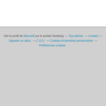
Voir le profil de
ManueB
sur le portail Overblog
Top articles
Contact
Signaler un abus
C.G.U.
Cookies et données personnelles
Préférences cookies