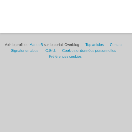
Voir le profil de
ManueB
sur le portail Overblog
Top articles
Contact
Signaler un abus
C.G.U.
Cookies et données personnelles
Préférences cookies