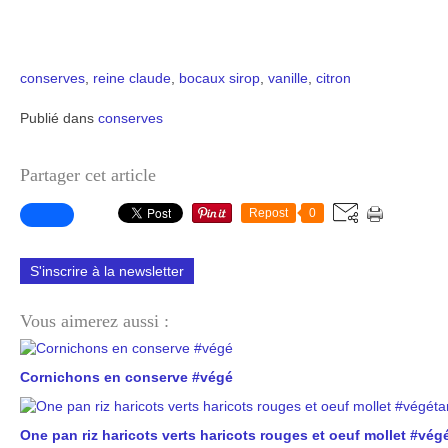
conserves
,
reine claude
,
bocaux
sirop
,
vanille
,
citron
Publié dans
conserves
Partager cet article
Repost
0
S'inscrire à la newsletter
Vous aimerez aussi :
Cornichons en conserve #végé
One pan riz haricots verts haricots rouges et oeuf mollet #vég