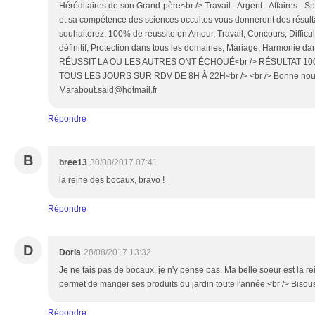
Héréditaires de son Grand-père<br /> Travail - Argent - Affaires - S
et sa compétence des sciences occultes vous donneront des résulta
souhaiterez, 100% de réussite en Amour, Travail, Concours, Difficu
définitif, Protection dans tous les domaines, Mariage, Harmonie dans
RÉUSSIT LA OU LES AUTRES ONT ÉCHOUÉ<br /> RÉSULTAT 100
TOUS LES JOURS SUR RDV DE 8H À 22H<br /> <br /> Bonne nouvell
Marabout.said@hotmail.fr
Répondre
B
bree13
30/08/2017 07:41
la reine des bocaux, bravo !
Répondre
D
Doria
28/08/2017 13:32
Je ne fais pas de bocaux, je n'y pense pas. Ma belle soeur est la re
permet de manger ses produits du jardin toute l'année.<br /> Bisou
Répondre