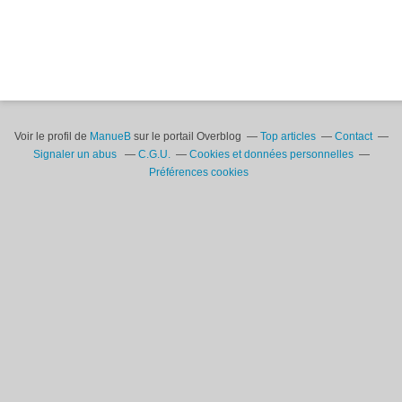
Voir le profil de
ManueB
sur le portail Overblog
Top articles
Contact
Signaler un abus
C.G.U.
Cookies et données personnelles
Préférences cookies