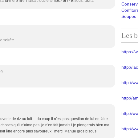
rand-mère m'en faisait tout le temps.<br /> Bisous, Doria
Conserv
Confitur
Soupes 
Les b
e soirée
https://w
http://l
09
http://w
http://a
http://
nir de riz au lait ... du coup il n'est pas question de lui en faire
choses qu'il n'aime pas, je n'en fait jamais ! je plongerais bien ma
http://w
e doit être encore plus savoureux ! merci Manue gros bisous