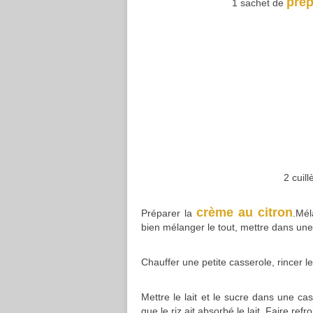
prép
1 sachet de
2 cuil
crème au citron
Préparer la
.Mél
bien mélanger le tout, mettre dans une 
Chauffer une petite casserole, rincer le
Mettre le lait et le sucre dans une ca
que le riz ait absorbé le lait. Faire refr