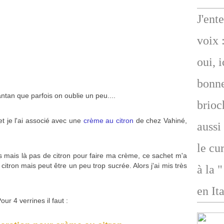
J'ent
voix 
oui, 
bonne
antan que parfois on oublie un peu....
brioc
 je l'ai associé avec une
crème au citron
de chez Vahiné,
aussi
le cu
ons mais là pas de citron pour faire ma crème, ce sachet m'a
citron mais peut être un peu trop sucrée. Alors j'ai mis très
à la 
en Ita
our 4 verrines il faut :