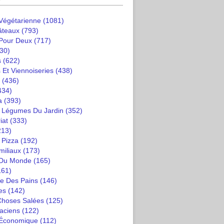
 Végétarienne
(1081)
âteaux
(793)
 Pour Deux
(717)
30)
s
(622)
 Et Viennoiseries
(438)
(436)
434)
a
(393)
t Légumes Du Jardin
(352)
iat
(333)
213)
 Pizza
(192)
miliaux
(173)
 Du Monde
(165)
161)
e Des Pains
(146)
es
(142)
 Choses Salées
(125)
saciens
(122)
 Économique
(112)