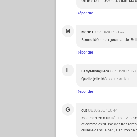
Un très bon dessert d'Antan. Ma g
Répondre
M
Marie L
08/10/2017 21:42
Bonne idée bien gourmande. Bell
Répondre
L
LadyMilonguera
08/10/2017 12:
Quelle jolie idée ce riz au lait !
Répondre
G
gut
08/10/2017 10:44
Mon mari en a un très mauvais souve
et comme c'est une des très rares 
cuillère dans le tien, au citron c