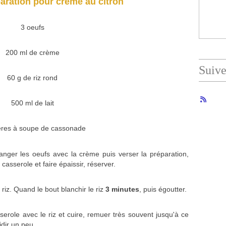
aration pour crème au citron
3 oeufs
200 ml de crème
Suiv
60 g de riz rond
500 ml de lait
lères à soupe de cassonade
anger les oeufs avec la crème puis verser la préparation,
casserole et faire épaissir, réserver.
 riz. Quand le bout blanchir le riz
3 minutes
, puis égoutter.
sserole avec le riz et cuire, remuer très souvent jusqu'à ce
oidir un peu.