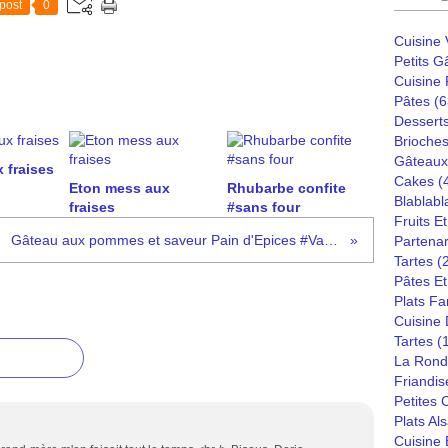
post
0
Cuisine
Petits G
Cuisine
Pâtes
(6
Dessert
Brioches
Gâteaux
 fraises
Cakes
(
Eton mess aux
Rhubarbe confite
Blablabl
fraises
#sans four
Fruits E
Gâteau aux pommes et saveur Pain d'Epices #Vahiné
Partenar
Tartes
(
Pâtes Et
Plats Fa
Cuisine
Tartes
(
La Rond
Friandis
Petites
Plats Al
Cuisine