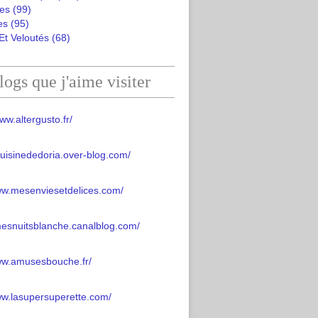
es
(99)
es
(95)
Et Veloutés
(68)
logs que j'aime visiter
ww.altergusto.fr/
acuisinededoria.over-blog.com/
ww.mesenviesetdelices.com/
mesnuitsblanche.canalblog.com/
www.amusesbouche.fr/
ww.lasupersuperette.com/