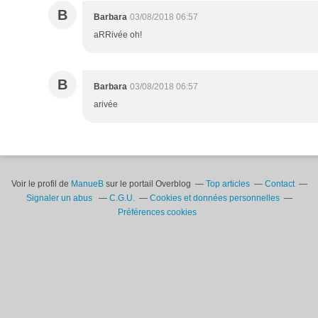
B
Barbara
03/08/2018 06:57
aRRivée oh!
B
Barbara
03/08/2018 06:57
arivée
Voir le profil de
ManueB
sur le portail Overblog
Top articles
Contact
Signaler un abus
C.G.U.
Cookies et données personnelles
Préférences cookies