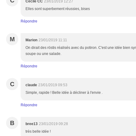
C
Cécile CC
23/01/2019 12:27
Elles sont superbement réussies, bises
Répondre
M
Marion
23/01/2019 11:11
On dirait des röstis réalisés avec du potiron. C'est une idée bie
soupe ou une salade.
Répondre
C
claude
23/01/2019 09:53
Simple, rapide ! Belle idée à décliner à l'envie .
Répondre
B
bree13
23/01/2019 09:28
très belle idée !