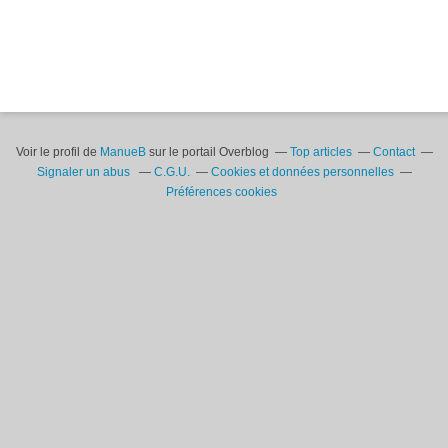
Voir le profil de
ManueB
sur le portail Overblog
Top articles
Contact
Signaler un abus
C.G.U.
Cookies et données personnelles
Préférences cookies