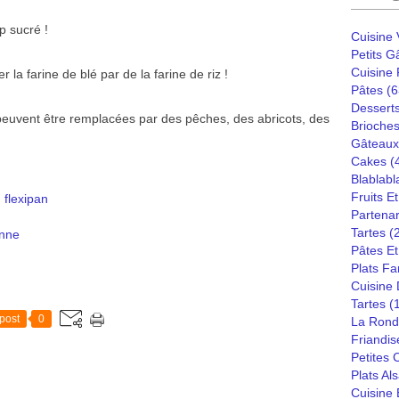
p sucré !
Cuisine
Petits G
Cuisine
la farine de blé par de la farine de riz !
Pâtes
(6
Dessert
peuvent être remplacées par des pêches, des abricots, des
Brioches
Gâteaux
Cakes
(
Blablabl
Fruits E
,
flexipan
Partenar
Tartes
(
enne
Pâtes Et
Plats Fa
Cuisine
Tartes
(
post
0
La Rond
Friandis
Petites
Plats Al
Cuisine