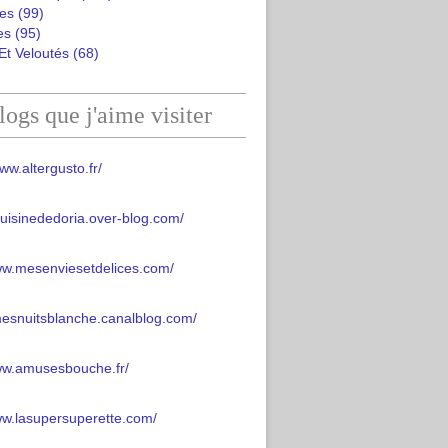
es
(99)
es
(95)
Et Veloutés
(68)
logs que j'aime visiter
ww.altergusto.fr/
acuisinededoria.over-blog.com/
ww.mesenviesetdelices.com/
mesnuitsblanche.canalblog.com/
www.amusesbouche.fr/
ww.lasupersuperette.com/