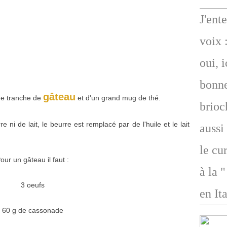
J'ent
voix 
oui, 
bonne
gâteau
une tranche de
et d'un grand mug de thé.
brioc
 ni de lait, le beurre est remplacé par de l'huile et le lait
aussi
le cu
our un gâteau il faut :
à la 
3 oeufs
en Ita
60 g de cassonade