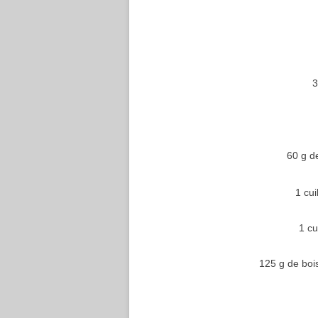
3
60 g 
1 cu
1 cu
125 g de boi