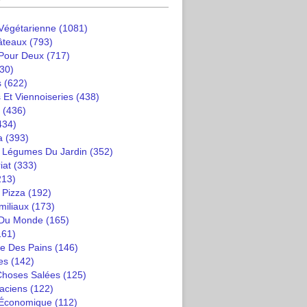
 Végétarienne
(1081)
âteaux
(793)
 Pour Deux
(717)
30)
s
(622)
 Et Viennoiseries
(438)
(436)
434)
a
(393)
t Légumes Du Jardin
(352)
iat
(333)
213)
 Pizza
(192)
miliaux
(173)
 Du Monde
(165)
161)
e Des Pains
(146)
es
(142)
 Choses Salées
(125)
saciens
(122)
 Économique
(112)