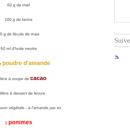
60 g de miel
100 g de farine
0 g de fécule de mais
Suiv
50 ml d'huile neutre
poudre d'amande
de
cacao
illère à soupe de
illère à dessert de levure
sson végétale -
à l'amande par ex
pommes
2