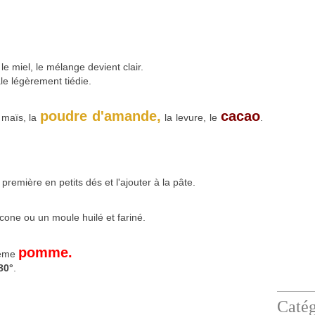
le miel, le mélange devient clair.
ale légèrement tiédie.
poudre d'amande,
cacao
e maïs, la
la levure, le
.
 première en petits dés et l'ajouter à la pâte.
cone ou un moule huilé et fariné.
pomme.
ième
80°
.
Catég