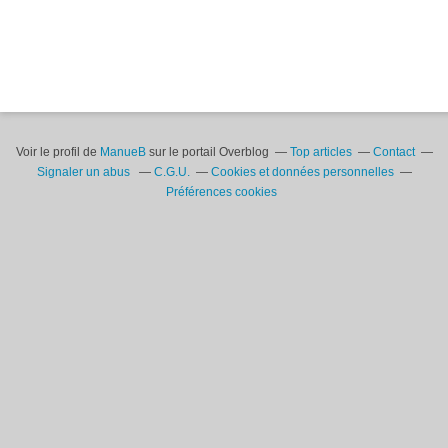
Voir le profil de
ManueB
sur le portail Overblog
Top articles
Contact
Signaler un abus
C.G.U.
Cookies et données personnelles
Préférences cookies