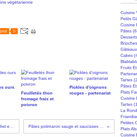
sine végétarienne
Cuisine
Petits G
Cuisine
Pâtes
(6
post
0
Dessert
Brioches
Gâteaux
Cakes
(
Blablabl
Fruits E
Partenar
Tartes
(
Pâtes Et
es ours
Pickles d'oignons
Plats Fa
Feuilletés thon
rouges - partenariat
Cuisine
fromage frais et
Tartes
(
poivron
La Rond
Friandis
Petites
Cookies chocolat noisettes de Michel et Augustin
Pâtes potimaron sauge et saucisses italiennes
Plats Al
Cuisine