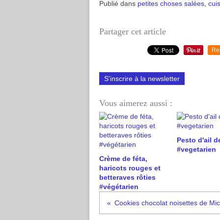
Publié dans
petites choses salées
,
cui
Partager cet article
Re
S'inscrire à la newsletter
Vous aimerez aussi :
Pesto d'ail d
#vegetarien
Crème de féta,
haricots rouges et
betteraves rôties
#végétarien