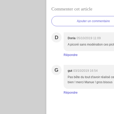
Commenter cet article
Ajouter un commentaire
D
Doria
05/10/2019 11:09
A picoré sans modération ces pick
Répondre
G
gut
03/10/2019 16:54
Pas bête du tout d'avoir réalisé ce
bien ! merci Manue ! gros bisous
Répondre