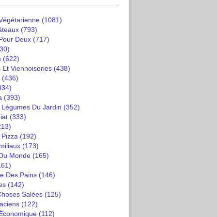
 Végétarienne
(1081)
âteaux
(793)
 Pour Deux
(717)
30)
s
(622)
 Et Viennoiseries
(438)
(436)
434)
a
(393)
t Légumes Du Jardin
(352)
iat
(333)
213)
 Pizza
(192)
miliaux
(173)
 Du Monde
(165)
161)
e Des Pains
(146)
es
(142)
 Choses Salées
(125)
saciens
(122)
 Économique
(112)