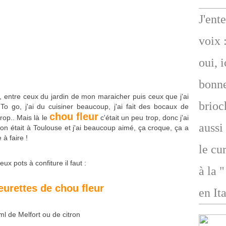
J'ent
voix 
oui, 
bonne
 entre ceux du jardin de mon maraicher puis ceux que j'ai
brioc
To go, j'ai du cuisiner beaucoup, j'ai fait des bocaux de
chou fleur
rop.. Mais là le
c'était un peu trop, donc j'ai
aussi
u'on était à Toulouse et j'ai beaucoup aimé, ça croque, ça a
 à faire !
le cu
ux pots à confiture il faut :
à la 
leurettes de chou fleur
en Ita
ml de Melfort ou de citron