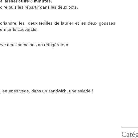
et
laisser cuire 3 minutes.
moire puis les répartir dans les deux pots.
riandre, les deux feuilles de laurier et les deux gousses
fermer le couvercle.
erve deux semaines au réfrigérateur.
 de légumes végé, dans un sandwich, une salade !
Catég