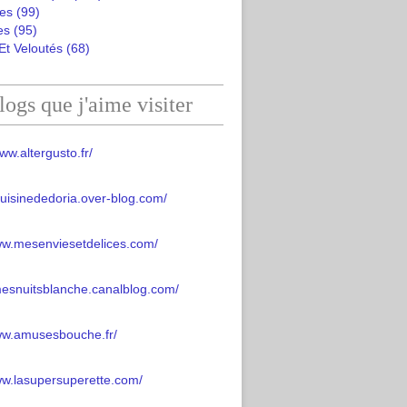
es
(99)
es
(95)
Et Veloutés
(68)
logs que j'aime visiter
ww.altergusto.fr/
acuisinededoria.over-blog.com/
ww.mesenviesetdelices.com/
mesnuitsblanche.canalblog.com/
www.amusesbouche.fr/
ww.lasupersuperette.com/