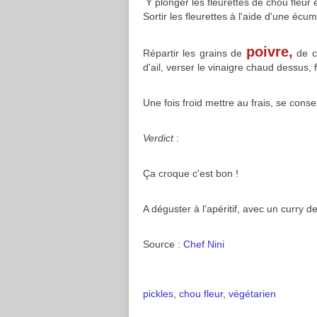
Y plonger les fleurettes de chou fleur 
Sortir les fleurettes à l'aide d'une écu
poivre,
Répartir les grains de
de co
d'ail, verser le vinaigre chaud dessus, 
Une fois froid mettre au frais, se cons
Verdict
:
Ça croque c'est bon !
A déguster à l'apéritif, avec un curry
Source :
Chef Nini
pickles
,
chou fleur
,
végétarien