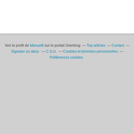
Voir le profil de
ManueB
sur le portail Overblog
Top articles
Contact
Signaler un abus
C.G.U.
Cookies et données personnelles
Préférences cookies