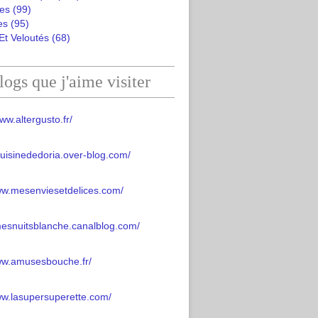
es
(99)
es
(95)
Et Veloutés
(68)
logs que j'aime visiter
ww.altergusto.fr/
acuisinededoria.over-blog.com/
ww.mesenviesetdelices.com/
mesnuitsblanche.canalblog.com/
www.amusesbouche.fr/
ww.lasupersuperette.com/