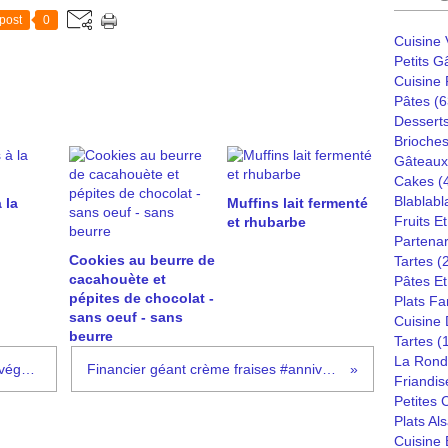
post
0
Cuisine
Petits G
Cuisine
Pâtes
(6
Dessert
Brioches
Gâteaux
Cakes
(
Blablabl
 la
Muffins lait fermenté
Fruits E
et rhubarbe
Partenar
Cookies au beurre de
Tartes
(
cacahouète et
Pâtes Et
pépites de chocolat -
Plats Fa
sans oeuf - sans
Cuisine
beurre
Tartes
(
La Rond
Pâtes asperges vertes et ricotta #végétarien
Financier géant crème fraises #anniversaire
Friandis
Petites
Plats Al
Cuisine