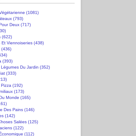
 Végétarienne
(1081)
âteaux
(793)
 Pour Deux
(717)
30)
s
(622)
 Et Viennoiseries
(438)
(436)
434)
a
(393)
t Légumes Du Jardin
(352)
iat
(333)
213)
 Pizza
(192)
miliaux
(173)
 Du Monde
(165)
161)
e Des Pains
(146)
es
(142)
 Choses Salées
(125)
saciens
(122)
 Économique
(112)