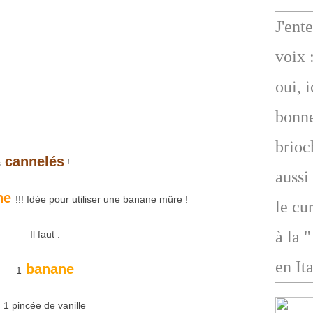
J'ent
voix 
oui, 
bonne
brioc
cannelés
s
!
aussi
ne
!!! Idée pour utiliser une banane mûre !
le cu
à la 
Il faut :
en Ita
banane
1
1 pincée de vanille