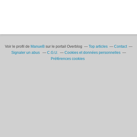
Voir le profil de
ManueB
sur le portail Overblog
Top articles
Contact
Signaler un abus
C.G.U.
Cookies et données personnelles
Préférences cookies