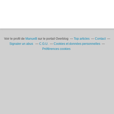
Voir le profil de
ManueB
sur le portail Overblog
Top articles
Contact
Signaler un abus
C.G.U.
Cookies et données personnelles
Préférences cookies