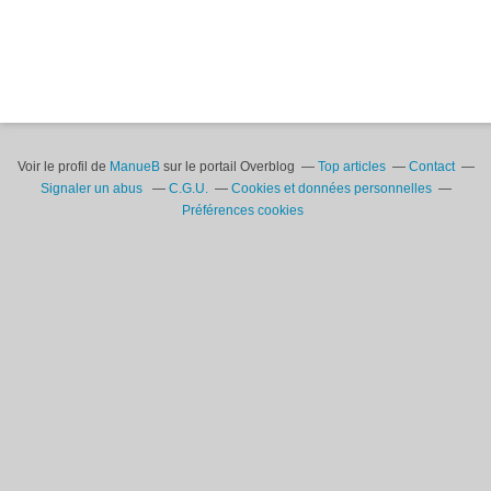
Voir le profil de
ManueB
sur le portail Overblog
Top articles
Contact
Signaler un abus
C.G.U.
Cookies et données personnelles
Préférences cookies