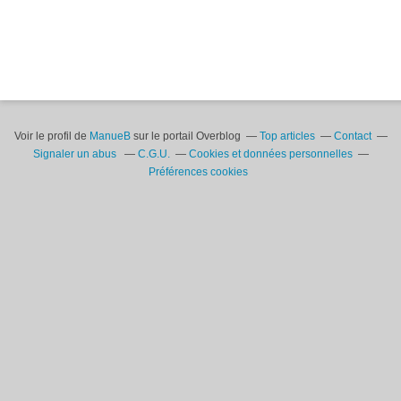
Voir le profil de
ManueB
sur le portail Overblog
Top articles
Contact
Signaler un abus
C.G.U.
Cookies et données personnelles
Préférences cookies