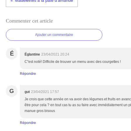
Madeleines à la pâte d'amande
Commenter cet article
Ajouter un commentaire
É
Églantine
23/04/2021 20:24
C''est noté! Difficile de trouver un menu avec des courgettes !
Répondre
G
gut
23/04/2021 17:57
Je crois que cette année on va avoir des légumes et fruits en avances 
être pour cela ? en tout cas tu as su faire avec immédiatement un 
manue gros bisous
Répondre