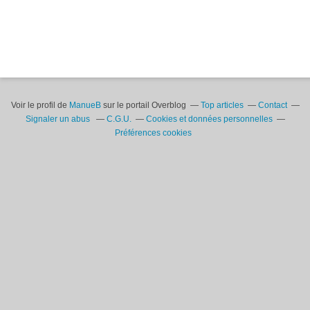
Voir le profil de
ManueB
sur le portail Overblog
Top articles
Contact
Signaler un abus
C.G.U.
Cookies et données personnelles
Préférences cookies