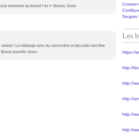
Conserv
 pour emmener au boulot !<br /> Bisous, Doria
Confitur
Soupes 
Les b
n salade ! Le mélange avec du concombre et des radis doit être
 /> Bonne journée, bises.
https://w
http://l
http://w
http://a
http://
http://w