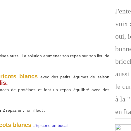
J'ent
voix 
oui, 
bonne
tines aussi. La solution emmener son repas sur son lieu de
brioc
aussi
ricots blancs
avec des petits légumes de saison
is.
le cu
rces de protéines et font un repas équilibré avec des
à la 
 2 repas environ il faut :
en Ita
cots blancs
L'Epicerie en bocal