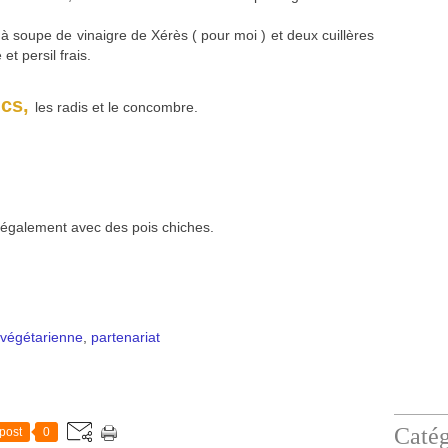
 à soupe de vinaigre de Xérès ( pour moi ) et deux cuillères
et persil frais.
ncs,
les radis et le concombre.
.
s également avec des pois chiches.
 végétarienne
,
partenariat
Catég
post
0