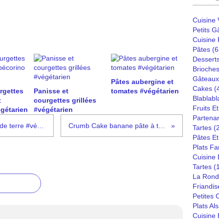
Cuisine
Petits G
Cuisine
Pâtes
(6
Dessert
Brioches
Gâteaux
Pâtes aubergine et
Cakes
(
rgettes
Panisse et
tomates #végétarien
Blablabl
t
courgettes grillées
Fruits E
gétarien
#végétarien
Partenar
Tarte confit d'oignons et pommes de terre #végétarien
Crumb Cake banane pâte à tartiner
Tartes
(
Pâtes Et
Plats Fa
Cuisine
Tartes
(
La Rond
Friandis
Petites
Plats Al
Cuisine