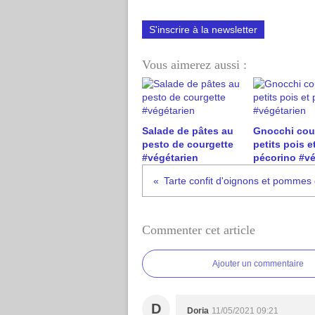
S'inscrire à la newsletter
Vous aimerez aussi :
Salade de pâtes au
Gnocchi cou
pesto de courgette
petits pois e
#végétarien
pécorino #vé
Commenter cet article
Ajouter un commentaire
D
Doria
11/05/2021 09:21