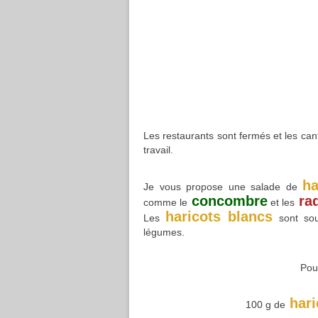
Les restaurants sont fermés et les can
travail.
ha
Je vous propose une salade de
concombre
rad
comme le
et les
haricots blancs
Les
sont sou
légumes.
Pour
hari
100 g de