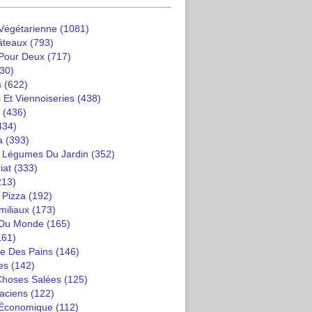
 Végétarienne
(1081)
âteaux
(793)
 Pour Deux
(717)
30)
s
(622)
 Et Viennoiseries
(438)
(436)
434)
a
(393)
t Légumes Du Jardin
(352)
iat
(333)
213)
 Pizza
(192)
miliaux
(173)
 Du Monde
(165)
161)
e Des Pains
(146)
es
(142)
 Choses Salées
(125)
saciens
(122)
 Économique
(112)