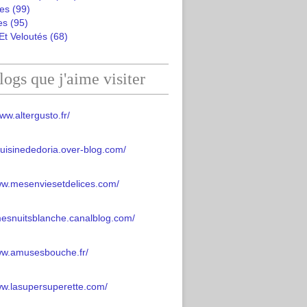
es
(99)
es
(95)
Et Veloutés
(68)
logs que j'aime visiter
ww.altergusto.fr/
acuisinededoria.over-blog.com/
ww.mesenviesetdelices.com/
mesnuitsblanche.canalblog.com/
www.amusesbouche.fr/
ww.lasupersuperette.com/