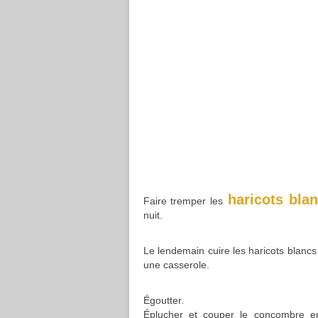
haricots bla
Faire tremper les
nuit.
Le lendemain cuire les haricots blanc
une casserole.
Égoutter.
Éplucher et couper le concombre en