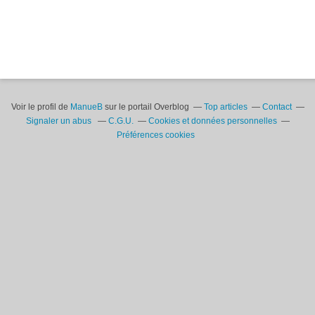
Voir le profil de
ManueB
sur le portail Overblog
Top articles
Contact
Signaler un abus
C.G.U.
Cookies et données personnelles
Préférences cookies