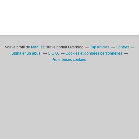
Voir le profil de
ManueB
sur le portail Overblog
Top articles
Contact
Signaler un abus
C.G.U.
Cookies et données personnelles
Préférences cookies