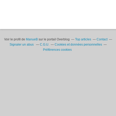
Voir le profil de
ManueB
sur le portail Overblog
Top articles
Contact
Signaler un abus
C.G.U.
Cookies et données personnelles
Préférences cookies