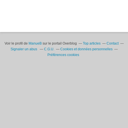
Voir le profil de
ManueB
sur le portail Overblog
Top articles
Contact
Signaler un abus
C.G.U.
Cookies et données personnelles
Préférences cookies