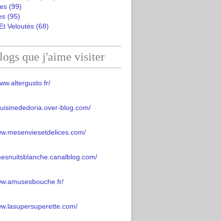
es
(99)
es
(95)
Et Veloutés
(68)
logs que j'aime visiter
ww.altergusto.fr/
acuisinededoria.over-blog.com/
ww.mesenviesetdelices.com/
mesnuitsblanche.canalblog.com/
www.amusesbouche.fr/
ww.lasupersuperette.com/