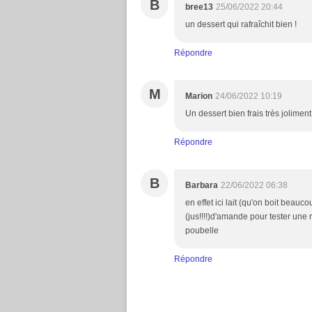
B
bree13
25/06/2022 20:44
un dessert qui rafraîchit bien !
Répondre
M
Marion
24/06/2022 10:19
Un dessert bien frais très jolimen
Répondre
B
Barbara
22/06/2022 06:38
en effet ici lait (qu'on boit beauc
(jus!!!!)d'amande pour tester une r
poubelle
Répondre