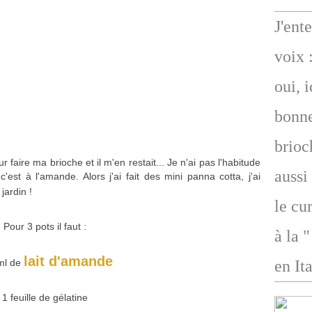
J'ent
voix 
oui, 
bonne
brioc
r faire ma brioche et il m'en restait... Je n'ai pas l'habitude
aussi
st à l'amande. Alors j'ai fait des mini panna cotta, j'ai
jardin !
le cu
Pour 3 pots il faut :
à la 
lait d'amande
ml de
en Ita
1 feuille de gélatine