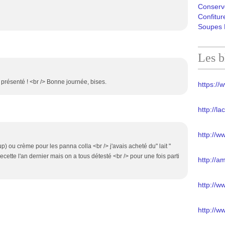
Conserv
Confitur
Soupes 
Les b
t présenté ! <br /> Bonne journée, bises.
https://w
http://l
http://w
oup) ou crème pour les panna colla <br /> j'avais acheté du" lait "
ecette l'an dernier mais on a tous détesté <br /> pour une fois parti
http://a
http://
http://w