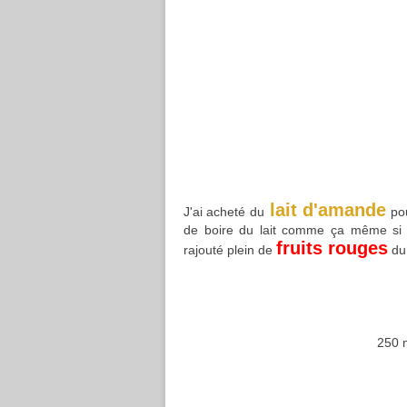
lait d'amande
J'ai acheté du
pou
de boire du lait comme ça même si c'e
fruits rouges
rajouté plein de
du 
250 