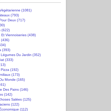
 Végétarienne
(1081)
âteaux
(793)
 Pour Deux
(717)
30)
s
(622)
 Et Viennoiseries
(438)
(436)
434)
a
(393)
t Légumes Du Jardin
(352)
iat
(333)
213)
 Pizza
(192)
miliaux
(173)
 Du Monde
(165)
161)
e Des Pains
(146)
es
(142)
 Choses Salées
(125)
saciens
(122)
 Économique
(112)