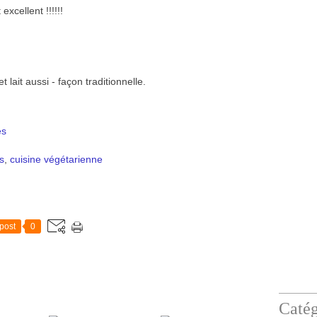
excellent !!!!!!
 lait aussi - façon traditionnelle.
es
s
,
cuisine végétarienne
post
0
Catég