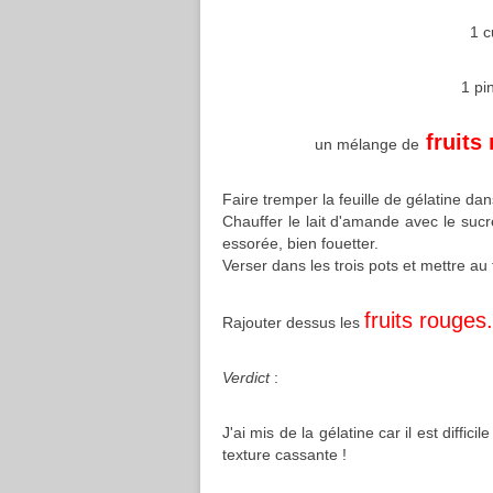
1 c
1 pi
fruits
un mélange de
Faire tremper la feuille de gélatine dan
Chauffer le lait d'amande avec le sucre
essorée, bien fouetter.
Verser dans les trois pots et mettre au
fruits rouges.
Rajouter dessus les
Verdict
:
J'ai mis de la gélatine car il est diffi
texture cassante !