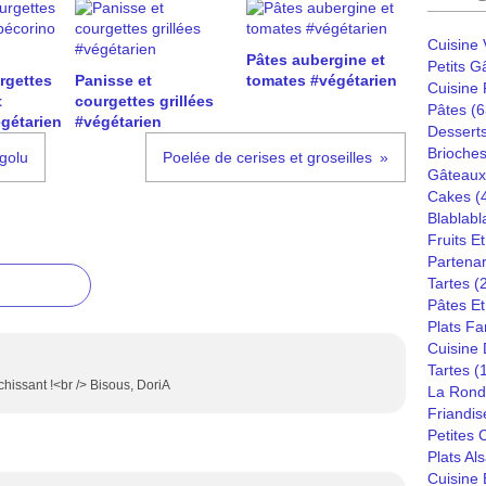
Cuisine
Pâtes aubergine et
Petits G
rgettes
Panisse et
tomates #végétarien
Cuisine
t
courgettes grillées
Pâtes
(6
gétarien
#végétarien
Dessert
Brioches
igolu
Poelée de cerises et groseilles
Gâteaux
Cakes
(
Blablabl
Fruits E
Partenar
Tartes
(
Pâtes Et
Plats Fa
Cuisine
Tartes
(
îchissant !<br /> Bisous, DoriA
La Rond
Friandis
Petites
Plats Al
Cuisine