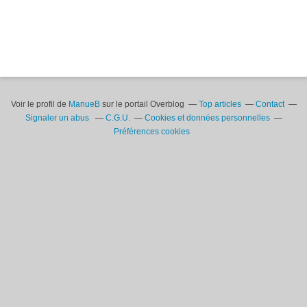
Voir le profil de
ManueB
sur le portail Overblog
Top articles
Contact
Signaler un abus
C.G.U.
Cookies et données personnelles
Préférences cookies