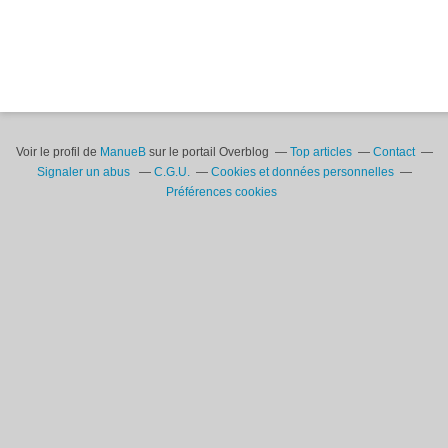
Voir le profil de
ManueB
sur le portail Overblog
Top articles
Contact
Signaler un abus
C.G.U.
Cookies et données personnelles
Préférences cookies