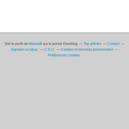
Voir le profil de
ManueB
sur le portail Overblog
Top articles
Contact
Signaler un abus
C.G.U.
Cookies et données personnelles
Préférences cookies