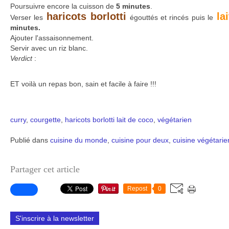
Poursuivre encore la cuisson de
5 minutes
.
haricots borlotti
la
Verser les
égouttés et rincés puis le
minutes.
Ajouter l'assaisonnement.
Servir avec un riz blanc.
Verdict
:
ET voilà un repas bon, sain et facile à faire !!!
curry
,
courgette
,
haricots borlotti
lait de coco
,
végétarien
Publié dans
cuisine du monde
,
cuisine pour deux
,
cuisine végétari
Partager cet article
Repost
0
S'inscrire à la newsletter