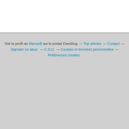
Voir le profil de
ManueB
sur le portail Overblog
Top articles
Contact
Signaler un abus
C.G.U.
Cookies et données personnelles
Préférences cookies