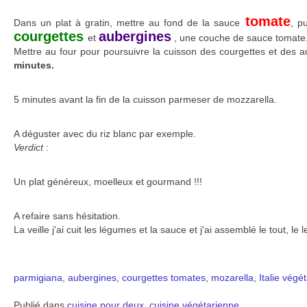
tomate
Dans un plat à gratin, mettre au fond de la sauce
, p
courgettes
aubergines
et
, une couche de sauce tomate. 
Mettre au four pour poursuivre la cuisson des courgettes et des a
minutes.
5 minutes avant la fin de la cuisson parmeser de mozzarella.
A déguster avec du riz blanc par exemple.
Verdict
:
Un plat généreux, moelleux et gourmand !!!
A refaire sans hésitation.
La veille j'ai cuit les légumes et la sauce et j'ai assemblé le tout, le 
parmigiana
,
aubergines
,
courgettes
tomates
,
mozarella
,
Italie
végét
Publié dans
cuisine pour deux
,
cuisine végétarienne