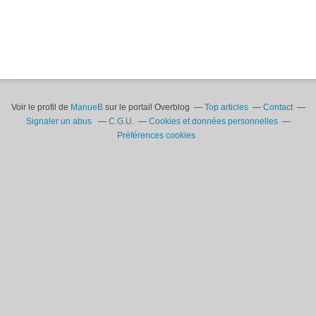
Voir le profil de
ManueB
sur le portail Overblog
Top articles
Contact
Signaler un abus
C.G.U.
Cookies et données personnelles
Préférences cookies